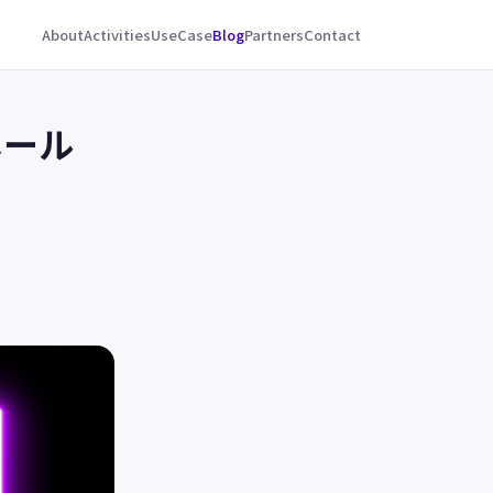
About
Activities
UseCase
Blog
Partners
Contact
ホール