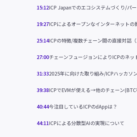
15:12
ICP Japanでのエコシステムづくり/
19:27
ICPによるオープンなインターネットの
25:14
ICPの特徴/複数チェーン間の直接対話（
27:00
チェーンフュージョンによりICPのネッ
31:33
2025年に向けた取り組み/ICPハッカソン
39:38
ICPでEVMが使える→他のチェーン(BT
40:44
今注目しているICPのdAppは？
44:11
ICPによる分散型AIの実現について