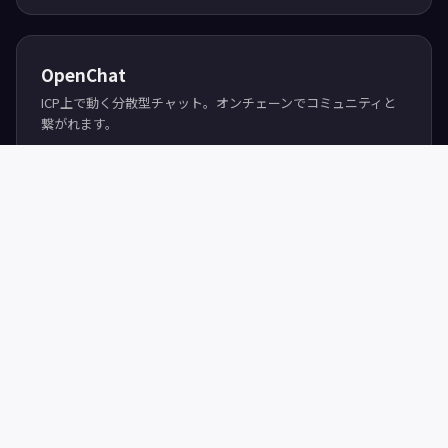
Sovereignを読む
Discord コミュニティ
日本語チャンネルで質問・議論。開発者同士の交流やプロジェ
クト相談ができます。
参加する
OpenChat
ICP上で動く分散型チャット。オンチェーンでコミュニティと
繋がれます。
OpenChatを開く