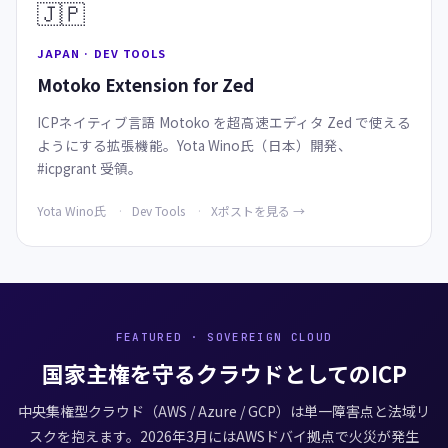
🇯🇵
JAPAN · DEV TOOLS
Motoko Extension for Zed
ICPネイティブ言語 Motoko を超高速エディタ Zed で使える
ようにする拡張機能。Yota Wino氏（日本）開発、
#icpgrant 受領。
Yota Wino氏
Dev Tools
Xポストを見る →
FEATURED · SOVEREIGN CLOUD
国家主権を守るクラウドとしてのICP
中央集権型クラウド（AWS / Azure / GCP）は単一障害点と法域リ
スクを抱えます。2026年3月にはAWSドバイ拠点で火災が発生