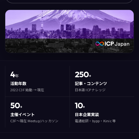
4
250
年
+
活動年数
記事・コンテンツ
2022 C3F 始動 → 現在
日本語 ICP ナレッジ
50
10
+
+
主催イベント
日本企業実装
C3F〜現在 Meetup/ハッカソン
電通総研・bypp・Kinic 等