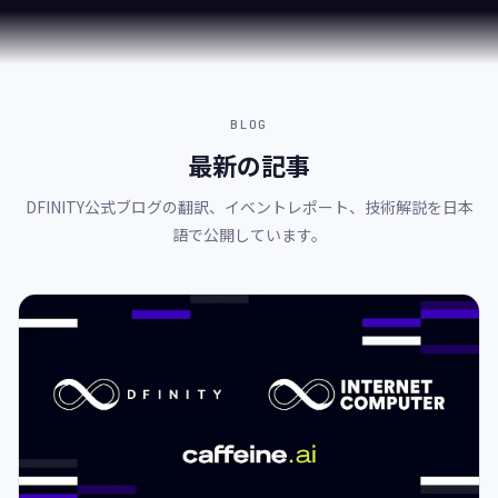
あ
世界30拠点以上のHUBと連携
ら
ゆ
る
チ
ェ
BLOG
ー
最新の記事
ン
と
の
DFINITY公式ブログの翻訳、イベントレポート、技術解説を日本
統
語で公開しています。
合