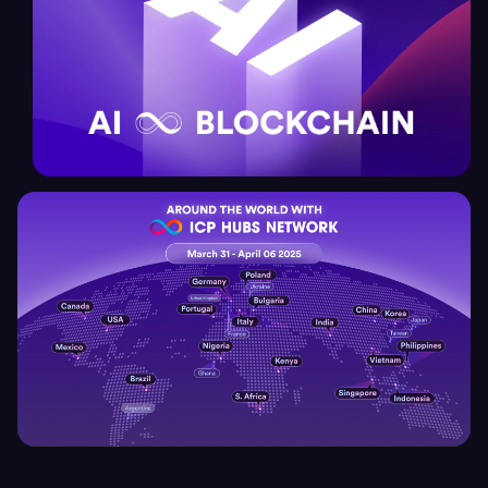
C
DeAI
h
オンチェーンで動く分散型AI
a
i
n
F
u
s
i
o
n
Global Network