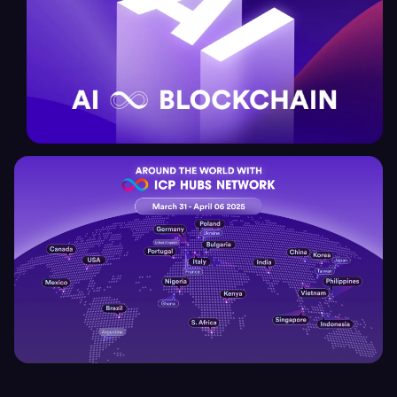
C
DeAI
h
オンチェーンで動く分散型AI
a
i
n
F
u
s
i
o
n
Global Network