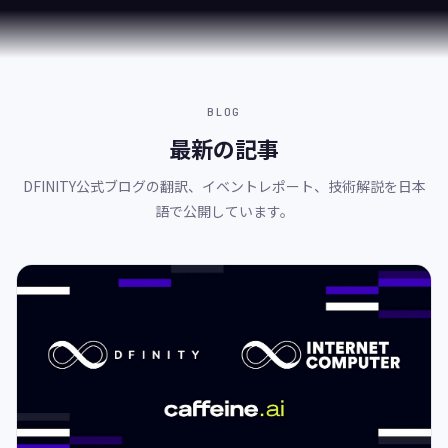
あ
世界30拠点以上のHUBと連携
ら
ゆ
る
チ
ェ
BLOG
ー
最新の記事
ン
と
の
DFINITY公式ブログの翻訳、イベントレポート、技術解説を日本
統
語で公開しています。
合