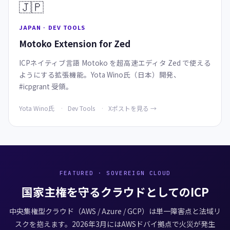
🇯🇵
JAPAN · DEV TOOLS
Motoko Extension for Zed
ICPネイティブ言語 Motoko を超高速エディタ Zed で使える
ようにする拡張機能。Yota Wino氏（日本）開発、
#icpgrant 受領。
Yota Wino氏
Dev Tools
Xポストを見る →
FEATURED · SOVEREIGN CLOUD
国家主権を守るクラウドとしてのICP
中央集権型クラウド（AWS / Azure / GCP）は単一障害点と法域リ
スクを抱えます。2026年3月にはAWSドバイ拠点で火災が発生