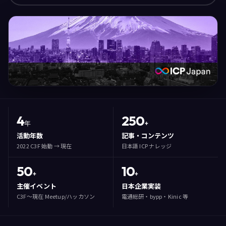
4
250
年
+
活動年数
記事・コンテンツ
2022 C3F 始動 → 現在
日本語 ICP ナレッジ
50
10
+
+
主催イベント
日本企業実装
C3F〜現在 Meetup/ハッカソン
電通総研・bypp・Kinic 等