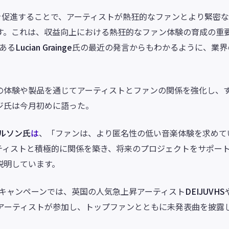
トを促進することで、アーティストが熱狂的なファンとより緊密
す。これは、収益向上における熱狂的なファン体験の育成の重
である
Lucian Grainge
氏の最近の発言からもわかるように、業界
の体験や製品を通じてアーティストとファンの関係を強化し、
ジ氏は今月初めに語った。
ルソン氏
は
、「ファンは、より匿名性の低い音楽体験を求めて
アーティストと積極的に関係を築き、将来のプロジェクトをサポー
説明しています。
キャンペーンでは、英国の人気急上昇アーティスト
DEIJUVHS
のアーティストが参加し、トップファンとともに未発表曲を披露