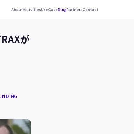
About
Activities
UseCase
Blog
Partners
Contact
RAXが
FUNDING