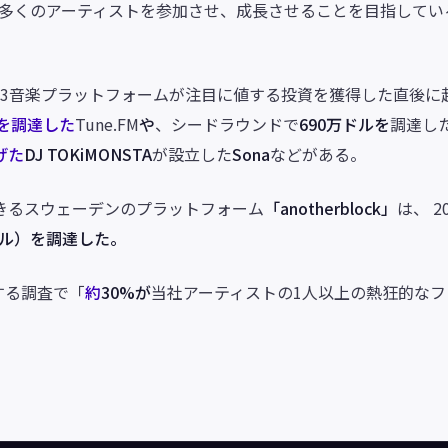
に多くのアーティストを参加させ、成長させることを目指してい
eb3音楽プラットフォームが注目に値する投資を獲得した直後に
を調達した
Tune.FM
や
、シードラウンドで
690万ドルを
調達した
げた
DJ TOKiMONSTA
が設立した
Sona
などがある。
きるスウェーデンのプラットフォーム
「anotherblock」
は、 2
ドル）を調達した。
する調査で「
約
30%が
当社アーティストの1人以上の熱狂的な