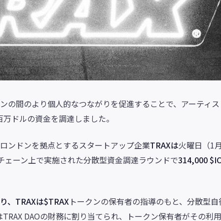
ァンの間のより個人的なつながりを促進することで、アーティス
百万ドルの資金を調達しました。
、ロンドンを拠点とするスタートアップ企業
TRAXは
火曜日（1
クチェーン上で実施された分散型資金調達ラウンドで
314,000 $I
、TRAXは$TRAX
トークンの保有者の指導のもと、分散型自
TRAX DAOの財務に割り当てられ、トークン保有者がその利