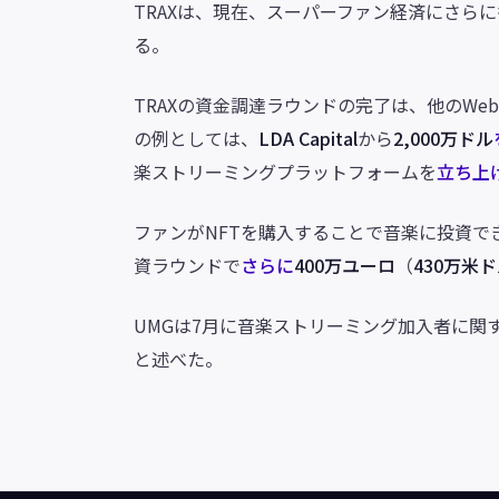
TRAXは、現在、スーパーファン経済にさら
る。
TRAXの資金調達ラウンドの完了は、他のW
の例としては、
LDA Capital
から
2,000万ドル
楽ストリーミングプラットフォームを
立ち上
ファンがNFTを購入することで音楽に投資で
資ラウンドで
さらに
400万ユーロ
（
430万米
UMGは7月に音楽ストリーミング加入者に関
と述べた。