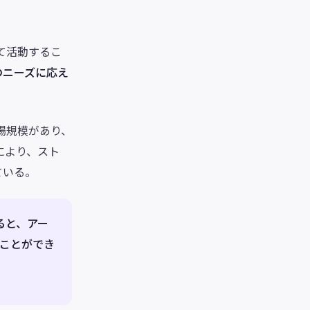
て活動するこ
のニーズに応え
場規模があり、
により、スト
ている。
ると、アー
ことができ