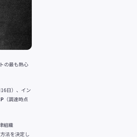
トの最も熱心
月16日）、イン
CP
（調達時点
律組織
用方法を決定し