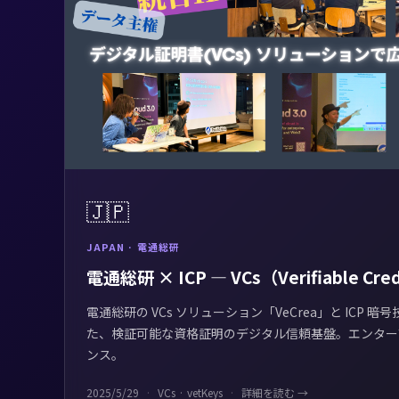
🇯🇵
JAPAN · 電通総研
電通総研 × ICP — VCs（Verifiable Cred
電通総研の VCs ソリューション「VeCrea」と ICP 暗
た、検証可能な資格証明のデジタル信頼基盤。エンター
ンス。
2025/5/29
VCs · vetKeys
詳細を読む →