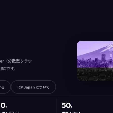
puter（分散型クラウ
組織です。
する
ICP Japan について
50
50
+
+