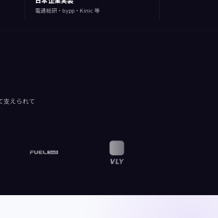
日本企業実装
電通総研・bypp・Kinic 等
って支えられて