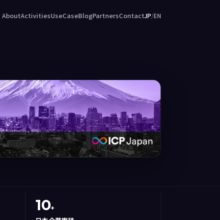
About
Activities
UseCase
Blog
Partners
Contact
JP
/
EN
10
+